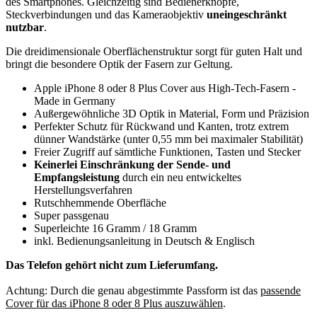
des Smartphones. Gleichzeitig sind Bedienerknöpfe,
Steckverbindungen und das Kameraobjektiv
uneingeschränkt
nutzbar
.
Die dreidimensionale Oberflächenstruktur sorgt für guten Halt und
bringt die besondere Optik der Fasern zur Geltung.
Apple iPhone 8 oder 8 Plus Cover aus High-Tech-Fasern -
Made in Germany
Außergewöhnliche 3D Optik in Material, Form und Präzision
Perfekter Schutz für Rückwand und Kanten, trotz extrem
dünner Wandstärke (unter 0,55 mm bei maximaler Stabilität)
Freier Zugriff auf sämtliche Funktionen, Tasten und Stecker
Keinerlei Einschränkung der Sende- und
Empfangsleistung
durch ein neu entwickeltes
Herstellungsverfahren
Rutschhemmende Oberfläche
Super passgenau
Superleichte 16 Gramm / 18 Gramm
inkl. Bedienungsanleitung in Deutsch & Englisch
Das Telefon gehört nicht zum Lieferumfang.
Achtung: Durch die genau abgestimmte Passform ist das
passende
Cover für das iPhone 8 oder 8 Plus auszuwä
hlen
.