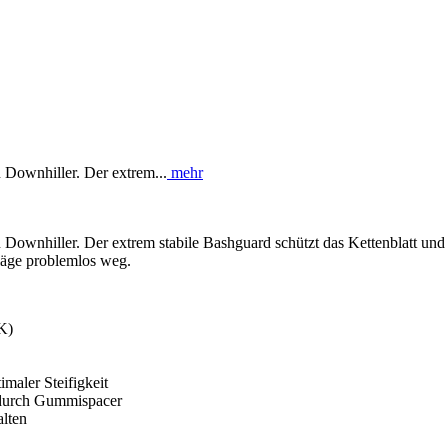
Downhiller. Der extrem...
mehr
nhiller. Der extrem stabile Bashguard schützt das Kettenblatt und d
hläge problemlos weg.
K)
maler Steifigkeit
ie durch Gummispacer
alten