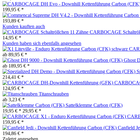
199,95 € *
193,89 € *
Kunden kauften auch
CARBOCAGE Schaltröll
14,95 € *
Kunden haben sich ebenfalls angesehen
CARB
ab 89,95 € *
Ghost D
ab 189,95 € *
S
214,41 € *
CARBOCAGE 
124,95 € *
Titanschrauben
ab 3,23 € *
Sattelklemme Carbon (CFK)
19,95 € *
29,95 € *
CARBO
159,95 € *
Canfield J
194,86 € *
Zuletzt angesehen