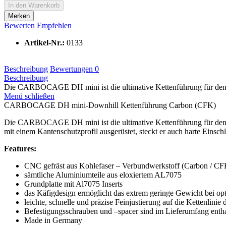
In den
Warenkorb
Merken
Bewerten
Empfehlen
Artikel-Nr.:
0133
Beschreibung
Bewertungen
0
Beschreibung
Die CARBOCAGE DH mini ist die ultimative Kettenführung für den 
Menü schließen
CARBOCAGE DH mini-Downhill Kettenführung Carbon (CFK)
Die CARBOCAGE DH mini ist die ultimative Kettenführung für den Dow
mit einem Kantenschutzprofil ausgerüstet, steckt er auch harte Einsc
Features:
CNC gefräst aus Kohlefaser – Verbundwerkstoff (Carbon / CF
sämtliche Aluminiumteile aus eloxiertem AL7075
Grundplatte mit Al7075 Inserts
das Käfigdesign ermöglicht das extrem geringe Gewicht bei opti
leichte, schnelle und präzise Feinjustierung auf die Kettenlin
Befestigungsschrauben und –spacer sind im Lieferumfang enth
Made in Germany