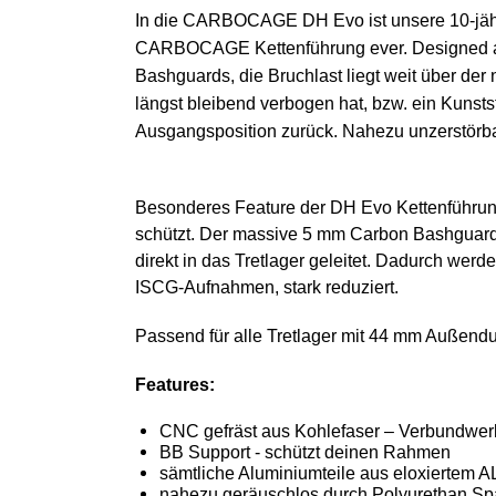
In die CARBOCAGE DH Evo ist unsere 10-jährig
CARBOCAGE Kettenführung ever. Designed and
Bashguards, die Bruchlast liegt weit über de
längst bleibend verbogen hat, bzw. ein Kunst
Ausgangsposition zurück. Nahezu unzerstörba
Besonderes Feature der DH Evo Kettenführung 
schützt. Der massive 5 mm Carbon Bashguard i
direkt in das Tretlager geleitet. Dadurch we
ISCG-Aufnahmen, stark reduziert.
Passend für alle Tretlager mit 44 mm Außend
Features:
CNC gefräst aus Kohlefaser – Verbundwerk
BB Support - schützt deinen Rahmen
sämtliche Aluminiumteile aus eloxiertem 
nahezu geräuschlos durch Polyurethan Spa