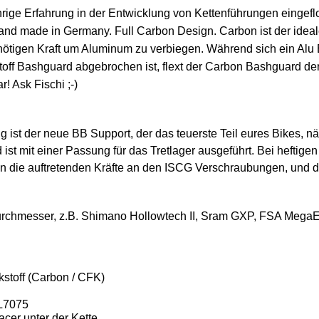
e Erfahrung in der Entwicklung von Kettenführungen eingefloss
 made in Germany. Full Carbon Design. Carbon ist der ideale
r nötigen Kraft um Aluminum zu verbiegen. Während sich ein Al
stoff Bashguard abgebrochen ist, flext der Carbon Bashguard de
r! Ask Fischi ;-)
ist der neue BB Support, der das teuerste Teil eures Bikes, 
st mit einer Passung für das Tretlager ausgeführt. Bei heftige
rden die auftretenden Kräfte an den ISCG Verschraubungen, und 
urchmesser, z.B. Shimano Hollowtech II, Sram GXP, FSA MegaE
stoff (Carbon / CFK)
AL7075
cer unter der Kette