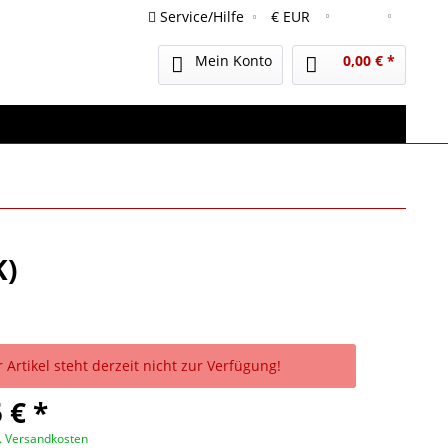
Service/Hilfe
Deutsch
Mein Konto
0,00 € *
K)
 Artikel steht derzeit nicht zur Verfügung!
 € *
l. Versandkosten